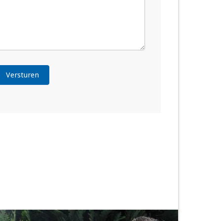
Versturen
lternative: