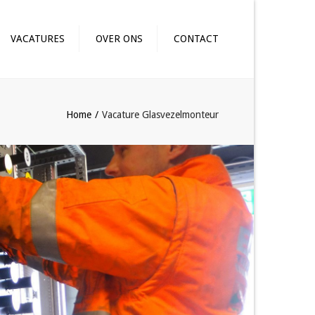
×
VACATURES
OVER ONS
CONTACT
SVEZELMONTEUR
SVEZELBLAZER
Home
Vacature Glasvezelmonteur
RMEESTER
HINIST
NDMEDEWERKER