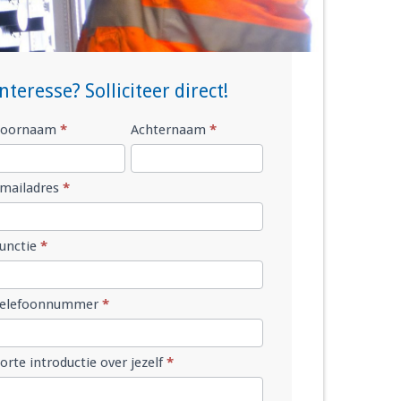
Interesse? Solliciteer direct!
Voornaam
*
Achternaam
*
acature
mailadres
*
unctie
*
Telefoonnummer
*
orte introductie over jezelf
*