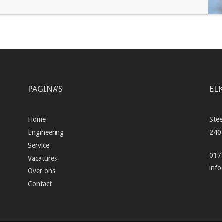
PAGINA’S
EL
Home
Ste
Engineering
240
Service
017
Vacatures
inf
Over ons
Contact