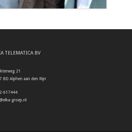
KA TELEMATICA BV
ekterweg 21
7 BD Alphen aan den Rijn
2-617444
o@elka-groep.nl