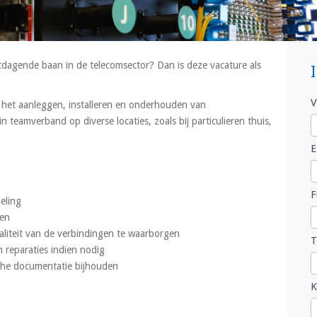
itdagende baan in de telecomsector? Dan is deze vacature als
 het aanleggen, installeren en onderhouden van
V
n teamverband op diverse locaties, zoals bij particulieren thuis,
E
F
eling
gen
liteit van de verbindingen te waarborgen
 reparaties indien nodig
che documentatie bijhouden
K