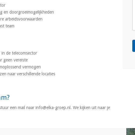
tor
ng en doorgroeimogelijkheden
ire arbeidsvoorwaarden
ast team
g in de telecomsector
r geen vereiste
A
eemoplossend vermogen
izen naar verschillende locaties
eam?
f stuur een mail naar info@elka-groep.nl. We kijken uit naar je