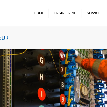
HOME
ENGINEERING
SERVICE
GLA
GLA
EUR
BOO
MAC
GRO